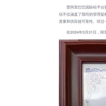
受阿里巴巴国际站平台委
估不仅涵盖了我司的管理架
质量和供应链可靠性。经过一
在2024年3月31日，