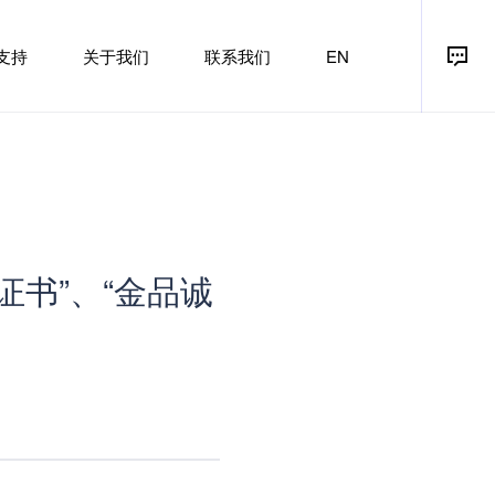
支持
关于我们
联系我们
EN
书”、“金品诚