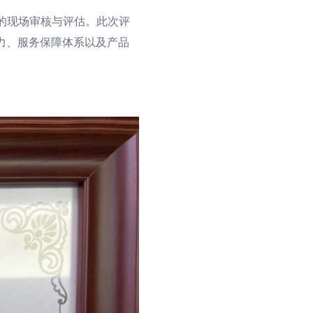
入的现场审核与评估。此次评
力、服务保障体系以及产品