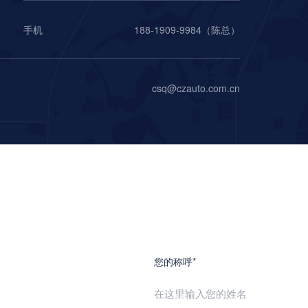
手机
188-1909-9984（
陈总
）
csq@czauto.com.cn
您的称呼*