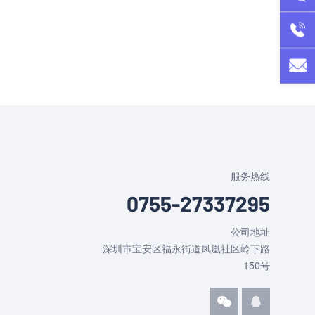
07
csq@
服务热线
0755-27337295
公司地址
深圳市宝安区福永街道凤凰社区岭下路
150号